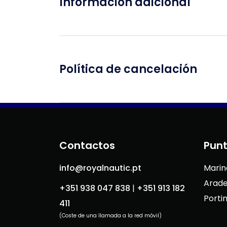
Información adicional
Política de cancelación
Contactos
Punt
info@royalnautic.pt
Marin
Arade
+351 938 047 838
|
+351 913 182
Porti
411
(Coste de una llamada a la red móvil)