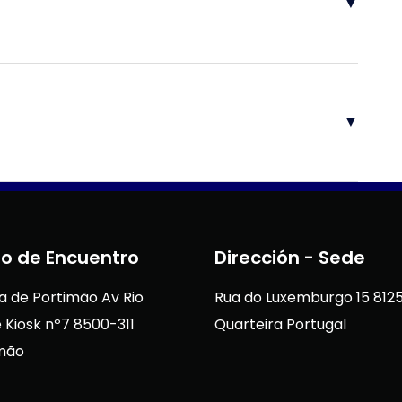
▼
▼
o de Encuentro
Dirección - Sede
a de Portimão Av Rio
Rua do Luxemburgo 15 812
 Kiosk nº7 8500-311
Quarteira Portugal
mão