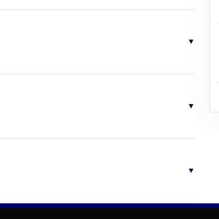
▼
▼
▼