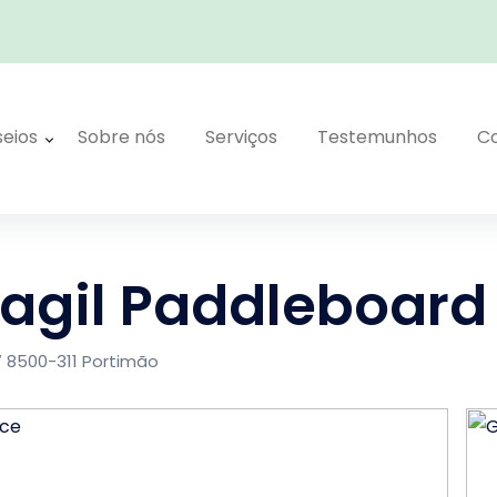
seios
Sobre nós
Serviços
Testemunhos
C
agil Paddleboard
7 8500-311 Portimão