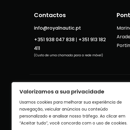
Contactos
Pont
info@royalnautic.pt
Marin
Arade
+351 938 047 838
|
+351 913 182
Porti
411
(Custo de uma chamada para a rede móvel)
Livro de Reclamações
Te
Valorizamos a sua privacidade
Usamos cookies para melhorar sua experiência de
navegação, veicular anúncios ou conteúdo
personalizado e analisar nosso tráfego. Ao clicar em
“Aceitar tudo”, você concorda com o uso de cookies.