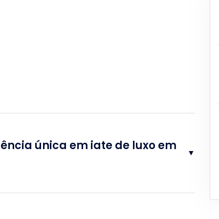
iência única em iate de luxo em
▼