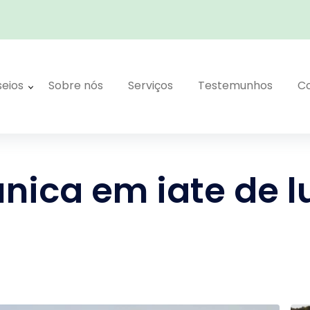
seios
Sobre nós
Serviços
Testemunhos
C
única em iate de 