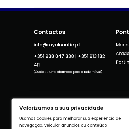
Contactos
Pont
info@royalnautic.pt
Marin
Arade
+351 938 047 838
|
+351 913 182
Porti
411
(Custo de uma chamada para a rede móvel)
Livro de Reclamações
Te
Valorizamos a sua privacidade
Usamos cookies para melhorar sua experiência de
navegação, veicular anúncios ou conteúdo